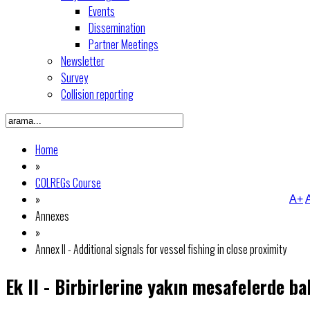
Events
Dissemination
Partner Meetings
Newsletter
Survey
Collision reporting
Home
»
COLREGs Course
»
A+
Annexes
»
Annex II - Additional signals for vessel fishing in close proximity
Ek II - Birbirlerine yakın mesafelerde bal