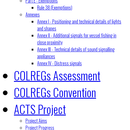
Part E - Exemptions
Rule 38 (Exemptions)
Annexes
Annex I - Positioning and technical details of lights
and shapes
Annex II - Additional signals for vessel fishing in
close proximity
Annex III - Technical details of sound signalling
appliances
Annex IV - Distress signals
COLREGs Assessment
COLREGs Convention
ACTS Project
Project Aims
Project Progress