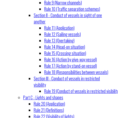
Rule 9 (Narrow channels)
Rule 10 (Traffic separation schemes)
Section II - Conduct of vessels in sight of one
another
Rule 11 (Application)
Rule 12 (Sailing vessels)
Rule 13 (Overtaking)
Rule 14 (Head-on situation)
Rule 15 (Crossing situation)
Rule 16 (Action by give-way vessel)
Rule 17 (Action by stand-on vessel)
Rule 18 (Responsibilities between vessels)
Section III - Conduct of vessels in restricted
visibility
Rule 19 (Conduct of vessels in restricted visibilit
Part C - Lights and shapes
Rule 20 (Application)
Rule 21 (Definitions)
Rule 22 (Visibility of lights)