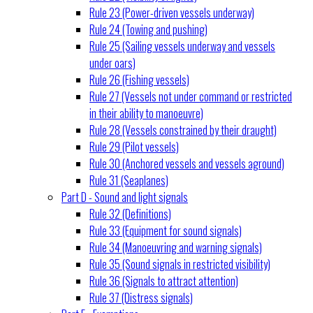
Rule 23 (Power-driven vessels underway)
Rule 24 (Towing and pushing)
Rule 25 (Sailing vessels underway and vessels
under oars)
Rule 26 (Fishing vessels)
Rule 27 (Vessels not under command or restricted
in their ability to manoeuvre)
Rule 28 (Vessels constrained by their draught)
Rule 29 (Pilot vessels)
Rule 30 (Anchored vessels and vessels aground)
Rule 31 (Seaplanes)
Part D - Sound and light signals
Rule 32 (Definitions)
Rule 33 (Equipment for sound signals)
Rule 34 (Manoeuvring and warning signals)
Rule 35 (Sound signals in restricted visibility)
Rule 36 (Signals to attract attention)
Rule 37 (Distress signals)