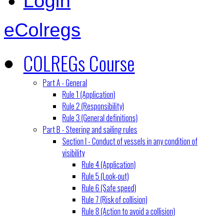
Login
eColregs
COLREGs Course
Part A - General
Rule 1 (Application)
Rule 2 (Responsibility)
Rule 3 (General definitions)
Part B - Steering and sailing rules
Section I - Conduct of vessels in any condition of
visibility
Rule 4 (Application)
Rule 5 (Look-out)
Rule 6 (Safe speed)
Rule 7 (Risk of collision)
Rule 8 (Action to avoid a collision)